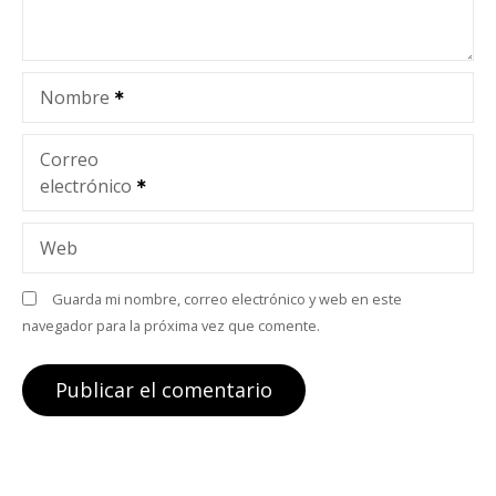
e
e
Nombre
n
t
Correo
electrónico
r
a
Web
d
Guarda mi nombre, correo electrónico y web en este
navegador para la próxima vez que comente.
a
s