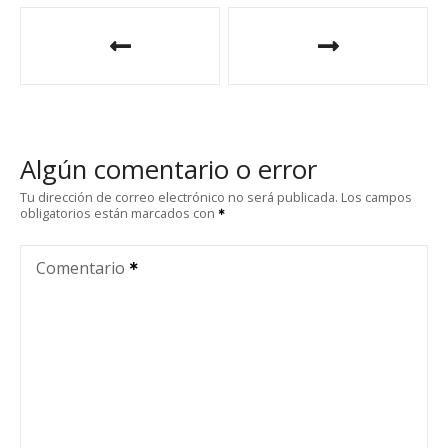
N
a
v
e
Algún comentario o error
g
Tu dirección de correo electrónico no será publicada.
Los campos
obligatorios están marcados con
a
c
Comentario
i
ó
n
d