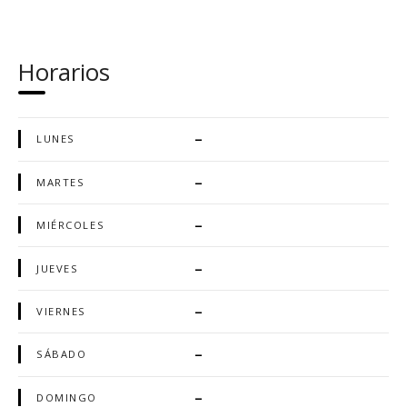
Horarios
–
LUNES
–
MARTES
–
MIÉRCOLES
–
JUEVES
–
VIERNES
–
SÁBADO
–
DOMINGO