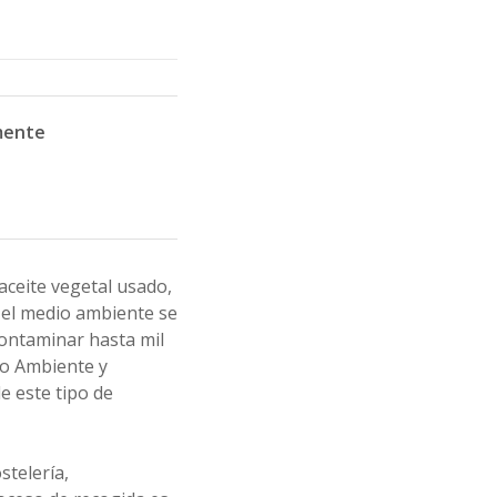
mente
ceite vegetal usado,
n el medio ambiente se
 contaminar hasta mil
io Ambiente y
de este tipo de
stelería,