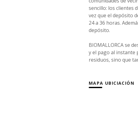
comunidades de vecino
sencillo: los client
vez que el depósito d
24 a 36 horas. Además
depósito.
BIOMALLORCA se desta
y el pago al instante
residuos, sino que ta
MAPA UBICIACIÓN