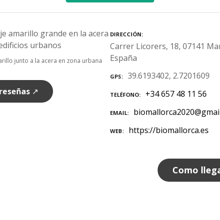
DIRECCIÓN
Carrer Licorers, 18, 07141 Marr
España
rillo junto a la acera en zona urbana
39.6193402, 2.7201609
GPS
 reseñas
↗
+34 657 48 11 56
TELÉFONO
biomallorca2020@gmai
EMAIL
https://biomallorca.es
WEB
Como lleg