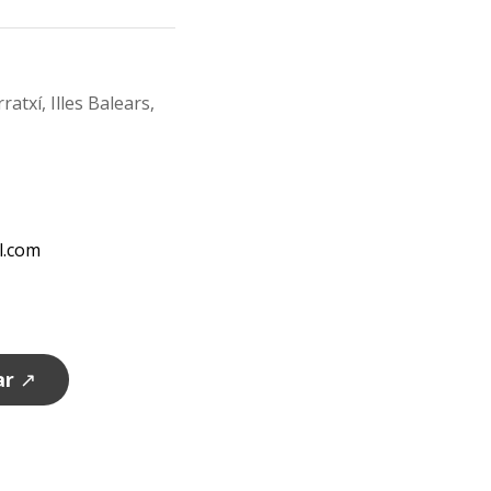
atxí, Illes Balears,
l.com
ar
↗