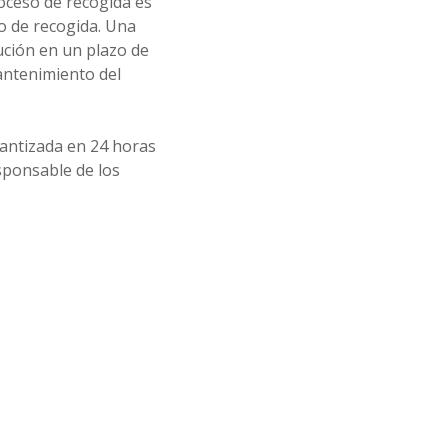
roceso de recogida es
o de recogida. Una
tución en un plazo de
antenimiento del
rantizada en 24 horas
sponsable de los