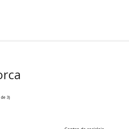
orca
 de 3
)