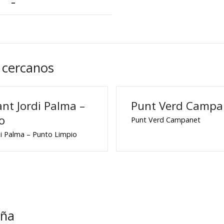
–
 cercanos
nt Jordi Palma –
Punt Verd Campa
o
Punt Verd Campanet
di Palma – Punto Limpio
eña