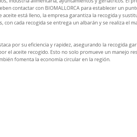
s, industria alimentaria, ayuntamientos y geriátricos. El p
es deben contactar con BIOMALLORCA para establecer un punt
e aceite está lleno, la empresa garantiza la recogida y susti
, con cada recogida se entrega un albarán y se realiza el m
ca por su eficiencia y rapidez, asegurando la recogida ga
 por el aceite recogido. Esto no solo promueve un manejo re
mbién fomenta la economía circular en la región.