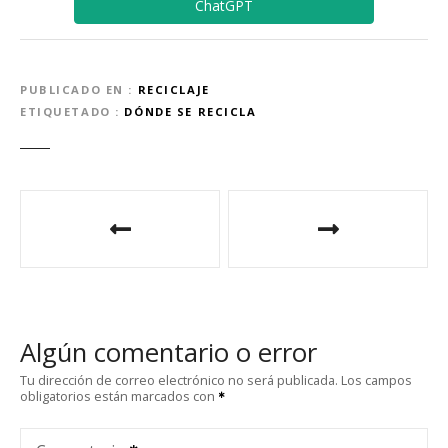
ChatGPT
PUBLICADO EN
RECICLAJE
ETIQUETADO
DÓNDE SE RECICLA
N
a
v
e
Algún comentario o error
g
Tu dirección de correo electrónico no será publicada.
Los campos
obligatorios están marcados con
a