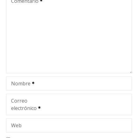
c
Comentario
i
ó
n
d
e
e
Nombre
n
t
Correo
electrónico
r
a
Web