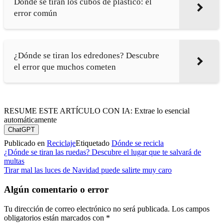
Dónde se tiran los cubos de plástico: el
error común
¿Dónde se tiran los edredones? Descubre
el error que muchos cometen
RESUME ESTE ARTÍCULO CON IA: Extrae lo esencial
automáticamente
ChatGPT
Publicado en
Reciclaje
Etiquetado
Dónde se recicla
Navegación
¿Dónde se tiran las ruedas? Descubre el lugar que te salvará de
multas
de
Tirar mal las luces de Navidad puede salirte muy caro
entradas
Algún comentario o error
Tu dirección de correo electrónico no será publicada.
Los campos
obligatorios están marcados con
*