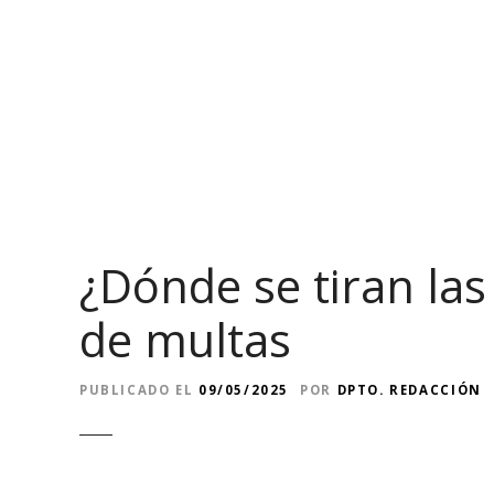
S
a
l
t
a
r
a
l
c
o
¿Dónde se tiran las
n
t
de multas
e
n
i
PUBLICADO EL
09/05/2025
POR
DPTO. REDACCIÓN
d
o