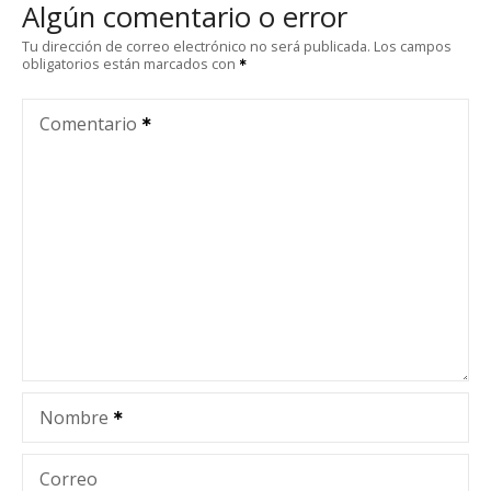
Algún comentario o error
g
Tu dirección de correo electrónico no será publicada.
Los campos
obligatorios están marcados con
a
c
Comentario
i
ó
n
d
e
e
Nombre
n
t
Correo