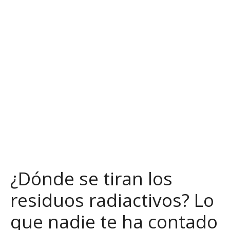
S
a
l
t
a
r
a
l
c
o
n
t
e
n
¿Dónde se tiran los
i
d
residuos radiactivos? Lo
o
que nadie te ha contado