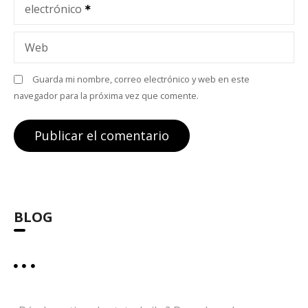
electrónico
r
a
Web
d
Guarda mi nombre, correo electrónico y web en este
navegador para la próxima vez que comente.
a
s
BLOG