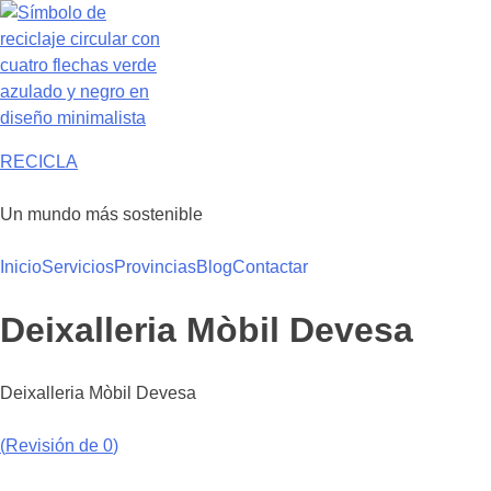
Saltar
al
contenido
RECICLA
Un mundo más sostenible
Inicio
Servicios
Provincias
Blog
Contactar
Deixalleria Mòbil Devesa
Deixalleria Mòbil Devesa
(
Revisión de 0
)