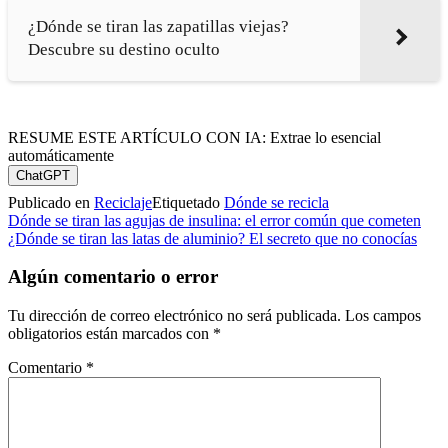
¿Dónde se tiran las zapatillas viejas?
Descubre su destino oculto
RESUME ESTE ARTÍCULO CON IA: Extrae lo esencial
automáticamente
ChatGPT
Publicado en
Reciclaje
Etiquetado
Dónde se recicla
Navegación
Dónde se tiran las agujas de insulina: el error común que cometen
¿Dónde se tiran las latas de aluminio? El secreto que no conocías
de
entradas
Algún comentario o error
Tu dirección de correo electrónico no será publicada.
Los campos
obligatorios están marcados con
*
Comentario
*