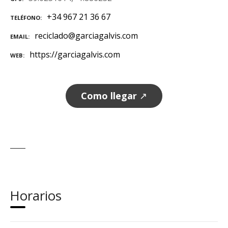
+34 967 21 36 67
TELÉFONO
reciclado@garciagalvis.com
EMAIL
https://garciagalvis.com
WEB
Como llegar
↗
Horarios