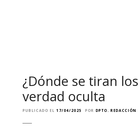
S
a
l
t
a
r
a
l
c
o
¿Dónde se tiran lo
n
t
verdad oculta
e
n
i
PUBLICADO EL
17/04/2025
POR
DPTO. REDACCIÓN
d
o