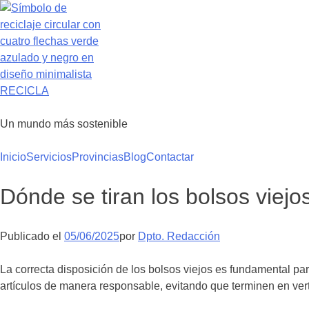
Saltar
al
contenido
RECICLA
Un mundo más sostenible
Inicio
Servicios
Provincias
Blog
Contactar
Dónde se tiran los bolsos viej
Publicado el
05/06/2025
por
Dpto. Redacción
La correcta disposición de los bolsos viejos es fundamental par
artículos de manera responsable, evitando que terminen en vert