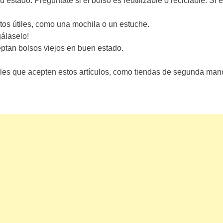
 estado. Pregúntate si el bolso es reutilizable o reciclable. S
tos útiles, como una mochila o un estuche.
álaselo!
tan bolsos viejos en buen estado.
les que acepten estos artículos, como tiendas de segunda mano 