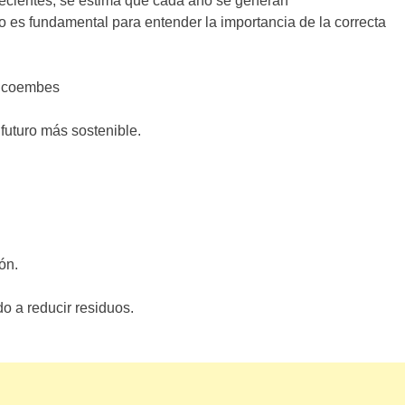
 recientes, se estima que cada año se generan
rlo es fundamental para entender la importancia de la correcta
 Ecoembes
 futuro más sostenible.
ón.
do a reducir residuos.