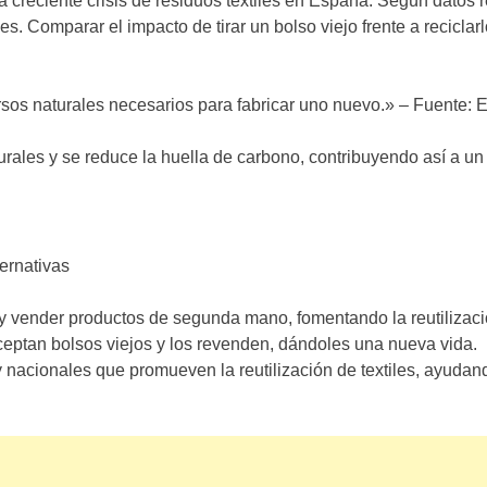
a creciente crisis de residuos textiles en España. Según datos
les. Comparar el impacto de tirar un bolso viejo frente a recicla
rsos naturales necesarios para fabricar uno nuevo.» – Fuente:
turales y se reduce la huella de carbono, contribuyendo así a un
ternativas
 vender productos de segunda mano, fomentando la reutilizaci
eptan bolsos viejos y los revenden, dándoles una nueva vida.
y nacionales que promueven la reutilización de textiles, ayudan