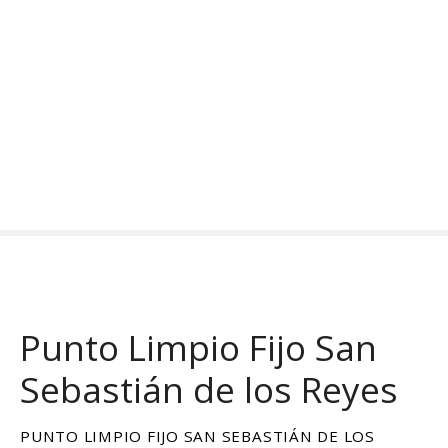
S
a
l
t
a
r
a
l
c
o
n
t
e
n
Punto Limpio Fijo San
i
d
Sebastián de los Reyes
o
PUNTO LIMPIO FIJO SAN SEBASTIÁN DE LOS