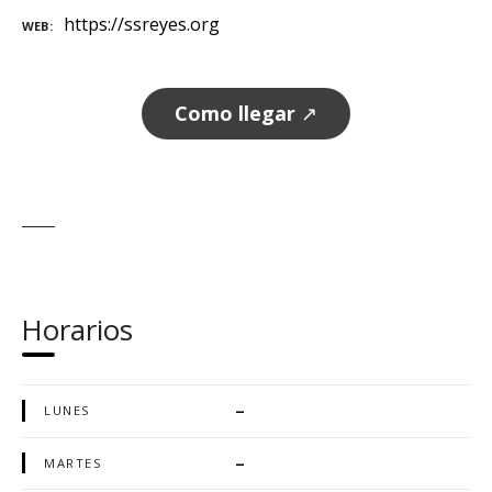
https://ssreyes.org
WEB
Como llegar
↗
Horarios
–
LUNES
–
MARTES