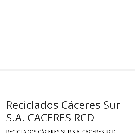
S
a
l
t
a
r
a
l
c
o
n
t
e
n
Reciclados Cáceres Sur
i
d
S.A. CACERES RCD
o
RECICLADOS CÁCERES SUR S.A. CACERES RCD