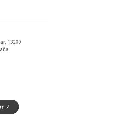
zar, 13200
paña
ar
↗