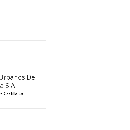
 Urbanos De
a S A
 Castilla La