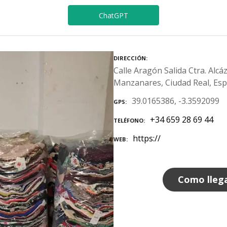
ChatGPT
DIRECCIÓN
Calle Aragón Salida Ctra. Alcá
Manzanares, Ciudad Real, Es
39.0165386, -3.3592099
GPS
+34 659 28 69 44
TELÉFONO
https://
WEB
Como lleg