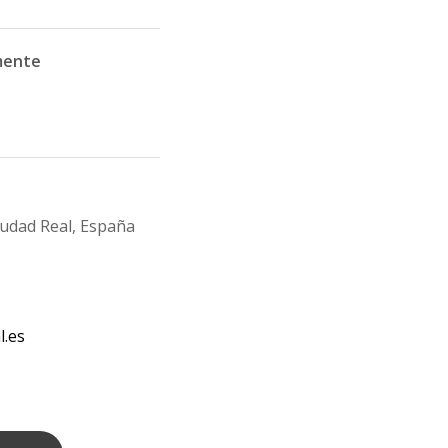
mente
iudad Real, España
l.es