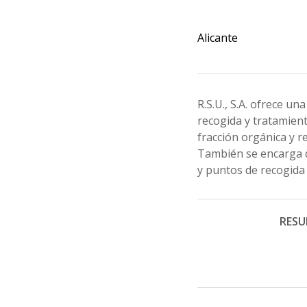
Alicante
R.S.U., S.A. ofrece u
recogida y tratamient
fracción orgánica y 
También se encarga de
y puntos de recogida
RESU