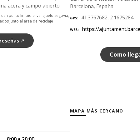
Barcelona, España
n punto limpio el vallejuelo segovia,
41.3767682, 2.1675284
GPS
os junto al área de reciclaje
https://ajuntament.barce
WEB
 reseñas
↗
Como lleg
MAPA MÁS CERCANO
8:00 a 20:00