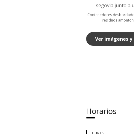
Contenedores desbordados e
residuos amontonad
Ver imágenes y
Horarios
LUNES