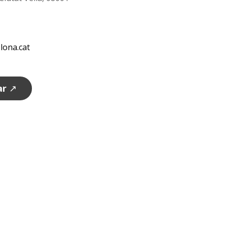
lona.cat
ar
↗