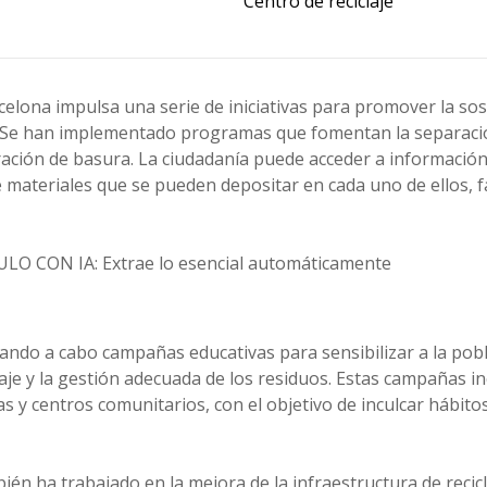
Centro de reciclaje
elona impulsa una serie de iniciativas para promover la sost
ad. Se han implementado programas que fomentan la separació
ración de basura. La ciudadanía puede acceder a informació
de materiales que se pueden depositar en cada uno de ellos, fa
O CON IA: Extrae lo esencial automáticamente
ando a cabo campañas educativas para sensibilizar a la pobl
laje y la gestión adecuada de los residuos. Estas campañas in
as y centros comunitarios, con el objetivo de inculcar hábit
én ha trabajado en la mejora de la infraestructura de recic