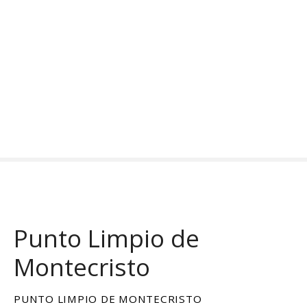
S
a
l
t
a
r
a
l
c
o
n
t
e
n
Punto Limpio de
i
d
Montecristo
o
PUNTO LIMPIO DE MONTECRISTO