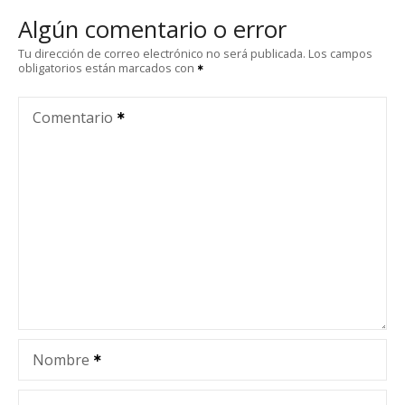
e
Algún comentario o error
g
Tu dirección de correo electrónico no será publicada.
Los campos
obligatorios están marcados con
a
c
Comentario
i
ó
n
d
e
e
Nombre
n