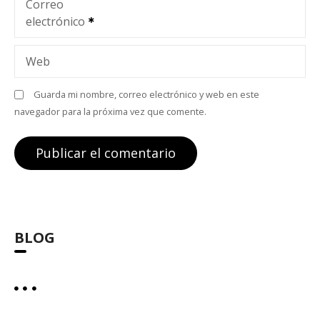
t
Correo
electrónico
r
a
Web
d
Guarda mi nombre, correo electrónico y web en este
navegador para la próxima vez que comente.
a
s
BLOG