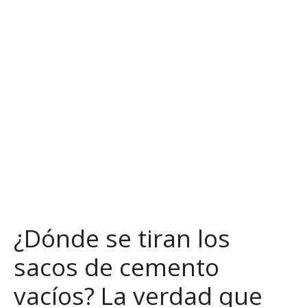
S
a
l
t
a
r
a
l
c
o
n
t
e
n
¿Dónde se tiran los
i
d
sacos de cemento
o
vacíos? La verdad que