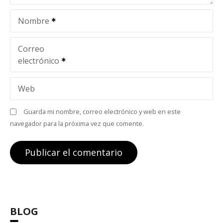
e
Nombre
n
t
Correo
electrónico
r
a
Web
d
Guarda mi nombre, correo electrónico y web en este
navegador para la próxima vez que comente.
a
s
BLOG