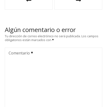
a
v
e
Algún comentario o error
g
Tu dirección de correo electrónico no será publicada.
Los campos
obligatorios están marcados con
a
c
Comentario
i
ó
n
d
e