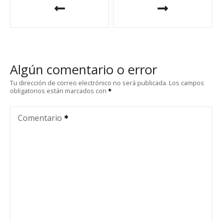
a
v
e
Algún comentario o error
g
Tu dirección de correo electrónico no será publicada.
Los campos
obligatorios están marcados con
a
c
Comentario
i
ó
n
d
e