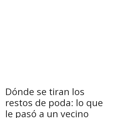
S
a
l
t
a
r
a
l
c
o
n
t
e
n
Dónde se tiran los
i
d
restos de poda: lo que
o
le pasó a un vecino