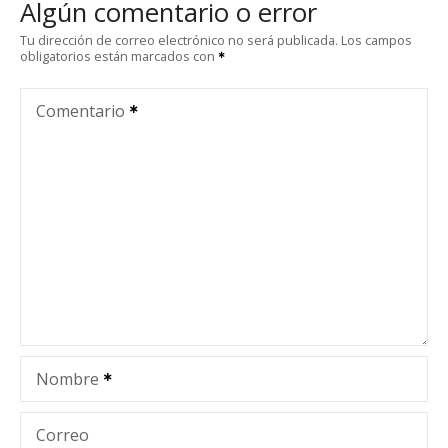
Algún comentario o error
g
Tu dirección de correo electrónico no será publicada.
Los campos
obligatorios están marcados con
a
c
Comentario
i
ó
n
d
e
e
Nombre
n
t
Correo