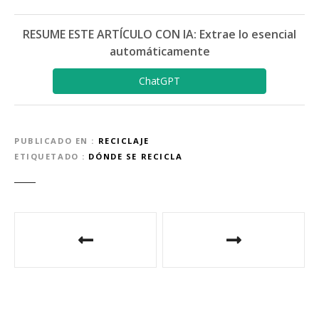
RESUME ESTE ARTÍCULO CON IA: Extrae lo esencial
automáticamente
ChatGPT
PUBLICADO EN
RECICLAJE
ETIQUETADO
DÓNDE SE RECICLA
N
a
v
e