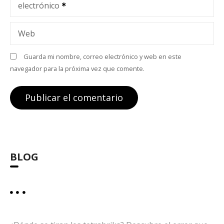
electrónico
r
a
Web
d
Guarda mi nombre, correo electrónico y web en este
navegador para la próxima vez que comente.
a
s
BLOG