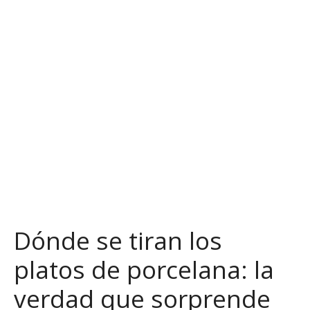
S
a
l
t
a
r
a
l
c
o
n
t
e
n
Dónde se tiran los
i
d
platos de porcelana: la
o
verdad que sorprende