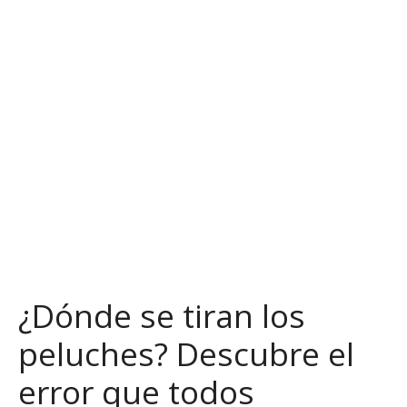
S
a
l
t
a
r
a
l
c
o
n
t
e
n
¿Dónde se tiran los
i
d
peluches? Descubre el
o
error que todos