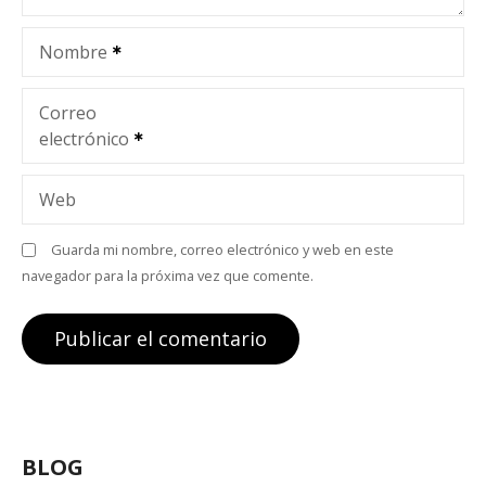
e
Nombre
n
t
Correo
electrónico
r
a
Web
d
Guarda mi nombre, correo electrónico y web en este
navegador para la próxima vez que comente.
a
s
BLOG