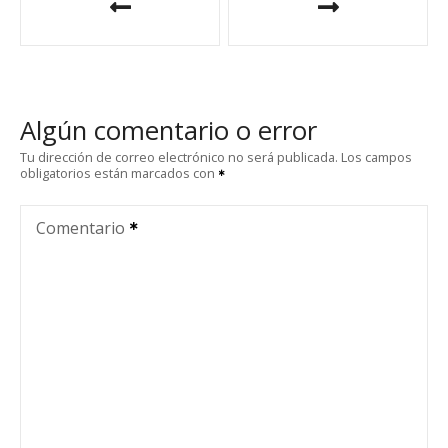
a
v
e
Algún comentario o error
g
Tu dirección de correo electrónico no será publicada.
Los campos
obligatorios están marcados con
a
c
Comentario
i
ó
n
d
e