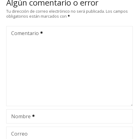
Algún comentario o error
g
Tu dirección de correo electrónico no será publicada.
Los campos
obligatorios están marcados con
a
c
Comentario
i
ó
n
d
e
e
Nombre
n
t
Correo