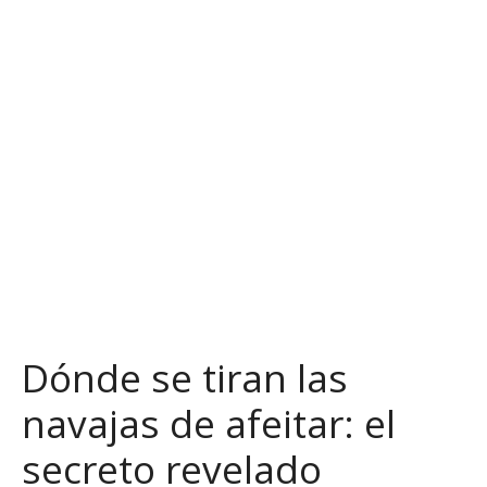
S
a
l
t
a
r
a
l
c
o
n
t
e
n
Dónde se tiran las
i
d
navajas de afeitar: el
o
secreto revelado