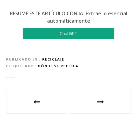
RESUME ESTE ARTÍCULO CON IA: Extrae lo esencial
automáticamente
ChatGPT
PUBLICADO EN
RECICLAJE
ETIQUETADO
DÓNDE SE RECICLA
N
a
v
e