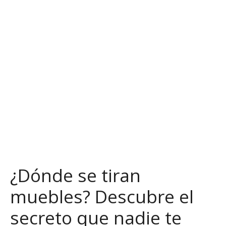
S
a
l
t
a
r
a
l
c
o
n
t
e
n
¿Dónde se tiran
i
d
muebles? Descubre el
o
secreto que nadie te