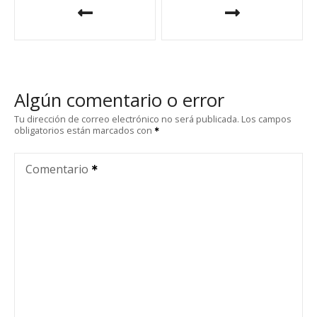
a
v
e
Algún comentario o error
g
Tu dirección de correo electrónico no será publicada.
Los campos
obligatorios están marcados con
a
c
Comentario
i
ó
n
d
e