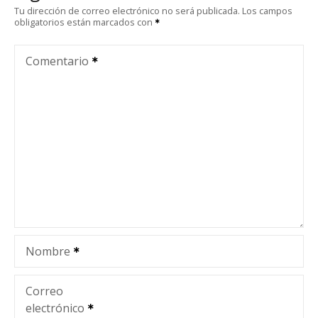
g
Tu dirección de correo electrónico no será publicada.
Los campos
obligatorios están marcados con
a
c
Comentario
i
ó
n
d
e
e
Nombre
n
t
Correo
electrónico