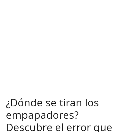
S
a
l
t
a
r
a
l
c
o
n
t
e
n
¿Dónde se tiran los
i
d
empapadores?
o
Descubre el error que