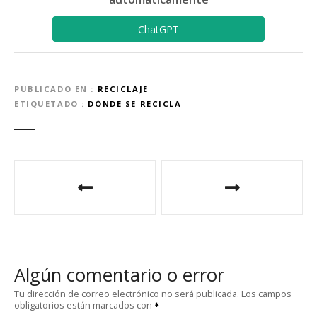
ChatGPT
PUBLICADO EN
RECICLAJE
ETIQUETADO
DÓNDE SE RECICLA
N
a
v
e
Algún comentario o error
g
Tu dirección de correo electrónico no será publicada.
Los campos
obligatorios están marcados con
a