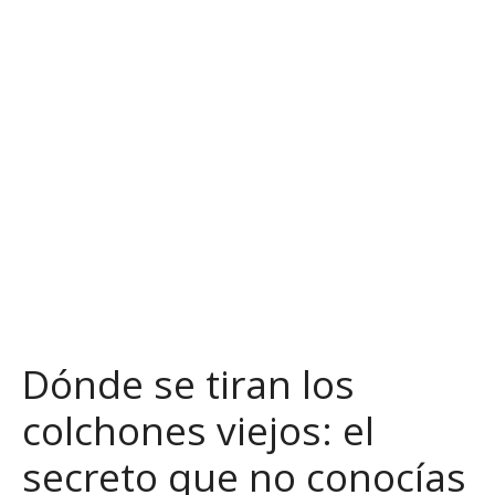
S
a
l
t
a
r
a
l
c
o
n
t
e
n
Dónde se tiran los
i
d
colchones viejos: el
o
secreto que no conocías