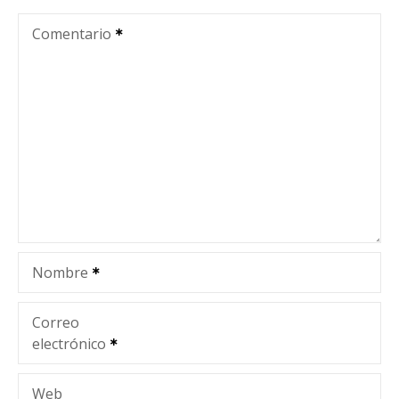
c
Comentario
i
ó
n
d
e
e
Nombre
n
t
Correo
electrónico
r
Web