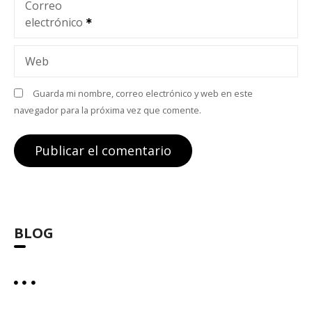
t
Correo
electrónico
r
a
Web
d
Guarda mi nombre, correo electrónico y web en este
navegador para la próxima vez que comente.
a
s
BLOG