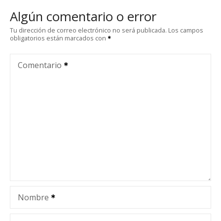
e
Algún comentario o error
g
Tu dirección de correo electrónico no será publicada.
Los campos
obligatorios están marcados con
a
c
Comentario
i
ó
n
d
e
e
Nombre
n