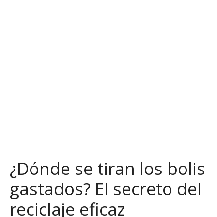
S
a
l
t
a
r
a
l
c
o
n
t
e
n
¿Dónde se tiran los bolis
i
d
gastados? El secreto del
o
reciclaje eficaz