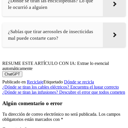
¿Dónde se tiran las enciclopedias? Lo que
le ocurrió a alguien
¿Sabías que tirar aerosoles de insecticidas
mal puede costarte caro?
RESUME ESTE ARTÍCULO CON IA: Extrae lo esencial
automáticamente
ChatGPT
Publicado en
Reciclaje
Etiquetado
Dónde se recicla
Navegación
¿Dónde se tiran los cables eléctricos? Encuentra el lugar correcto
¿Dónde se tiran las infusiones? Descubre el error que todos cometen
de
entradas
Algún comentario o error
Tu dirección de correo electrónico no será publicada.
Los campos
obligatorios están marcados con
*