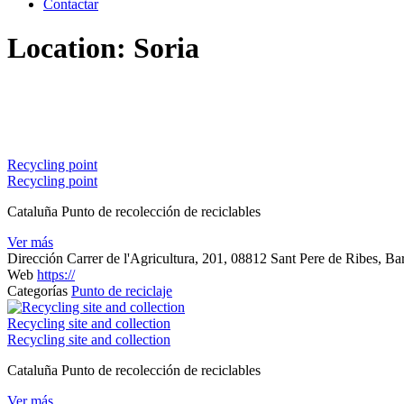
Contactar
Location:
Soria
Recycling point
Recycling point
Cataluña Punto de recolección de reciclables
Ver más
Dirección
Carrer de l'Agricultura, 201, 08812 Sant Pere de Ribes, B
Web
https://
Categorías
Punto de reciclaje
Recycling site and collection
Recycling site and collection
Cataluña Punto de recolección de reciclables
Ver más