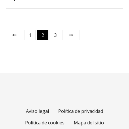
N
1
2
3
a
v
e
g
a
c
Aviso legal
Política de privacidad
i
Política de cookies
Mapa del sitio