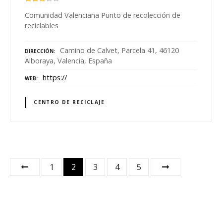
Comunidad Valenciana Punto de recolección de
reciclables
Camino de Calvet, Parcela 41, 46120
DIRECCIÓN
Alboraya, Valencia, España
https://
WEB
CENTRO DE RECICLAJE
N
1
2
3
4
5
a
v