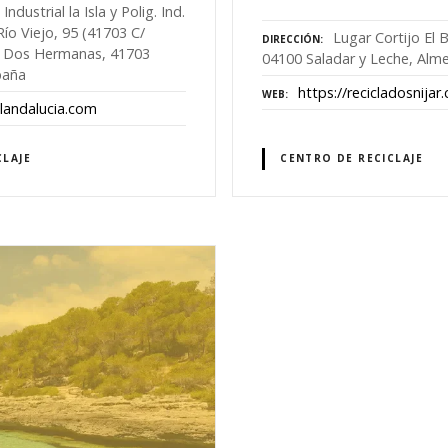
Industrial la Isla y Polig. Ind.
Río Viejo, 95 (41703 C/
Lugar Cortijo El 
DIRECCIÓN
., Dos Hermanas, 41703
04100 Saladar y Leche, Alme
paña
https://recicladosnijar
WEB
olandalucia.com
CLAJE
CENTRO DE RECICLAJE