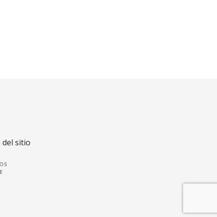
del sitio
OS
E