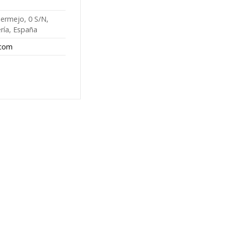
Bermejo, 0 S/N,
ría, España
.com