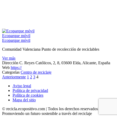
Ecoparque móvil
Ecoparque móvil
Comunidad Valenciana Punto de recolección de reciclables
Ver más
Dirección
C. Reyes Católicos, 2, 8, 03600 Elda, Alicante, España
Web
https://
Categorías
Centro de reciclaje
Navegación
Anteriormente
1
2
3
4
de
Aviso legal
Política de privacidad
los
Política de cookies
puestos
Mapa del sitio
© recicla.ecopositivo.com | Todos los derechos reservados
Promoviendo un futuro sostenible a través del reciclaje