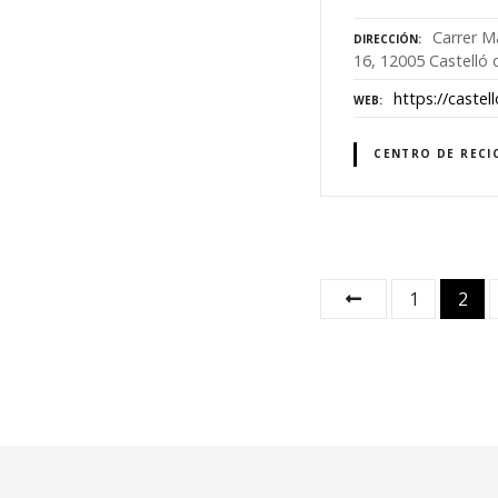
Carrer M
DIRECCIÓN
16, 12005 Castelló 
https://castell
WEB
CENTRO DE RECI
N
1
2
a
v
e
g