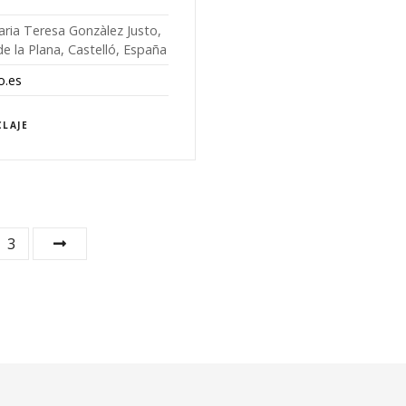
aria Teresa Gonzàlez Justo,
de la Plana, Castelló, España
o.es
CLAJE
3