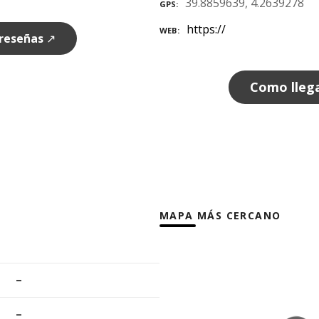
39.8859639, 4.2639278
GPS
https://
WEB
 reseñas
↗
Como lleg
MAPA MÁS CERCANO
–
–