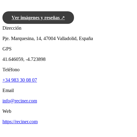
Ver imágenes y reseñas
↗
Dirección
Pje. Marquesina, 14, 47004 Valladolid, España
GPS
41.646059, -4.723898
Teléfono
+34 983 30 08 07
Email
info@reciner.com
Web
https://reciner.com