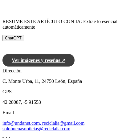
RESUME ESTE ARTÍCULO CON IA: Extrae lo esencial
automáticamente
ChatGPT
Ver imágenes y reseñas
↗
Dirección
C. Monte Urba, 11, 24750 León, España
GPS
42.28087, -5.91553
Email
info@undanet.com, reciclalia@gmail.com,
solobuenasnoticias@reciclalia.com