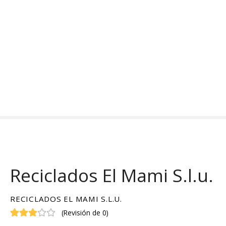
S
a
l
t
a
r
a
l
c
o
n
t
e
n
Reciclados El Mami S.l.u.
i
d
o
RECICLADOS EL MAMI S.L.U.
(
Revisión de 0
)