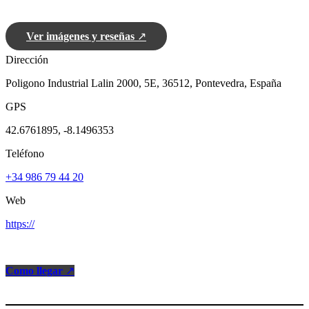
Ver imágenes y reseñas
↗
Dirección
Poligono Industrial Lalin 2000, 5E, 36512, Pontevedra, España
GPS
42.6761895, -8.1496353
Teléfono
+34 986 79 44 20
Web
https://
Como llegar
↗