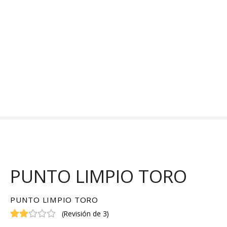
S
a
l
t
a
r
a
l
c
o
n
t
e
n
PUNTO LIMPIO TORO
i
d
o
PUNTO LIMPIO TORO
(
Revisión de 3
)