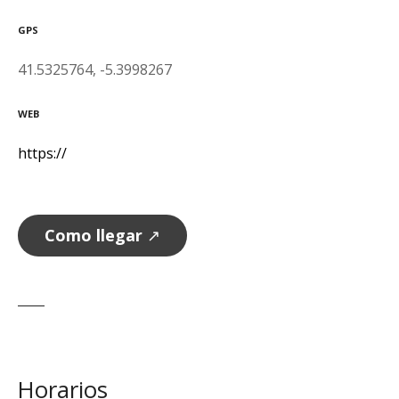
GPS
41.5325764, -5.3998267
WEB
https://
Como llegar
↗
Horarios