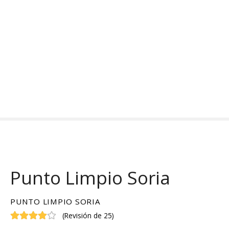
S
a
l
t
a
r
a
l
c
o
n
t
e
n
Punto Limpio Soria
i
d
o
PUNTO LIMPIO SORIA
(
Revisión de 25
)