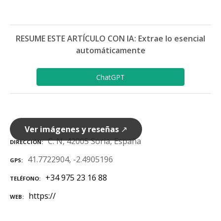
RESUME ESTE ARTÍCULO CON IA: Extrae lo esencial
automáticamente
ChatGPT
Ver imágenes y reseñas
↗
C. N, 42005 Soria, España
DIRECCIÓN
41.7722904, -2.4905196
GPS
+34 975 23 16 88
TELÉFONO
https://
WEB