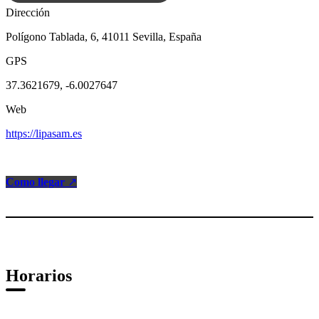
Dirección
Polígono Tablada, 6, 41011 Sevilla, España
GPS
37.3621679, -6.0027647
Web
https://lipasam.es
Como llegar
↗
Horarios