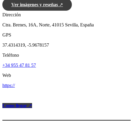
Ver imágenes y reseñas
↗
Dirección
Ctra. Brenes, 16A, Norte, 41015 Sevilla, España
GPS
37.4314319, -5.9678157
Teléfono
+34 955 47 81 57
Web
https://
Como llegar
↗