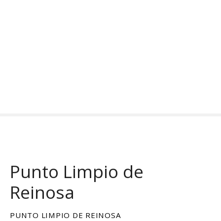
S
a
l
t
a
r
a
l
c
o
n
t
e
n
Punto Limpio de
i
d
Reinosa
o
PUNTO LIMPIO DE REINOSA