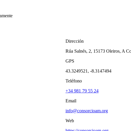
amente
Dirección
Rúa Salnés, 2, 15173 Oleiros, A C
GPS
43.3249521, -8.3147494
Teléfono
+34 981 79 55 24
Email
info@consorcioam.org
Web
https://consorcioam.org