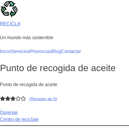
Saltar
al
contenido
RECICLA
Un mundo más sostenible
Inicio
Servicios
Provincias
Blog
Contactar
Punto de recogida de aceite
Punto de recogida de aceite
(
Revisión de 0
)
Ourense
Centro de reciclaje