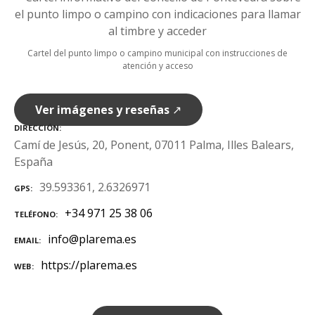
Cartel del punto limpo o campino municipal con instrucciones de
atención y acceso
Ver imágenes y reseñas
↗
DIRECCIÓN
Camí de Jesús, 20, Ponent, 07011 Palma, Illes Balears,
España
39.593361, 2.6326971
GPS
+34 971 25 38 06
TELÉFONO
info@plarema.es
EMAIL
https://plarema.es
WEB