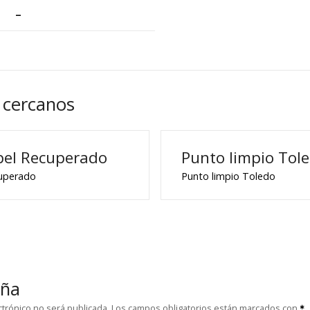
–
 cercanos
pel Recuperado
Punto limpio Tol
cuperado
Punto limpio Toledo
eña
ctrónico no será publicada.
Los campos obligatorios están marcados con