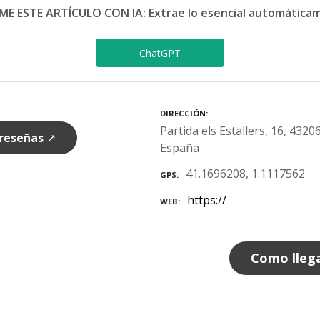
ME ESTE ARTÍCULO CON IA: Extrae lo esencial automática
ChatGPT
DIRECCIÓN
Partida els Estallers, 16, 432
 reseñas
↗
España
41.1696208, 1.1117562
GPS
https://
WEB
Como lleg