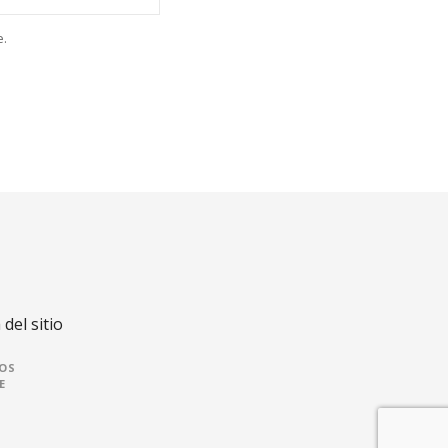
e.
del sitio
OS
E