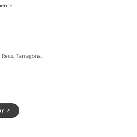
mente
06 Reus, Tarragona,
ar
↗