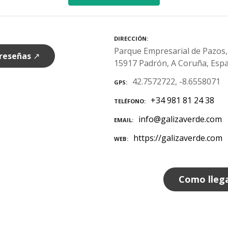
DIRECCIÓN
Parque Empresarial de Pazos, 
 reseñas
↗
15917 Padrón, A Coruña, Esp
42.7572722, -8.6558071
GPS
+34 981 81 24 38
TELÉFONO
info@galizaverde.com
EMAIL
https://galizaverde.com
WEB
Como lleg