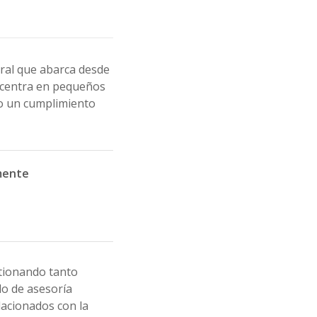
gral que abarca desde
e centra en pequeños
do un cumplimiento
mente
tionando tanto
do de asesoría
lacionados con la