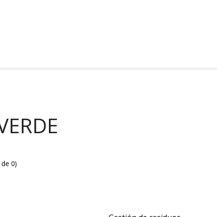
 VERDE
 de 0
)