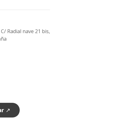
C/ Radial nave 21 bis,
aña
ar
↗